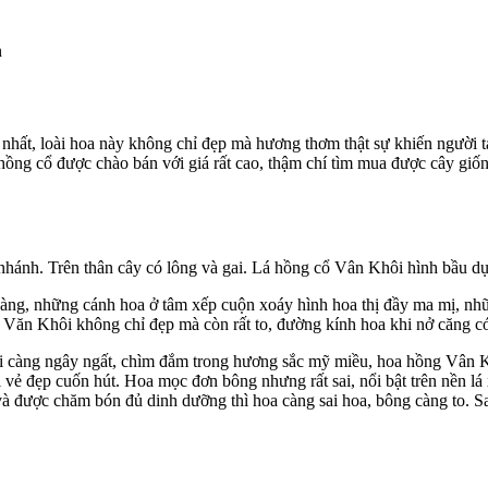
n
nhất, loài hoa này không chỉ đẹp mà hương thơm thật sự khiến người ta
hồng cổ được chào bán với giá rất cao, thậm chí tìm mua được cây giố
hánh. Trên thân cây có lông và gai. Lá hồng cổ Vân Khôi hình bầu dụ
ng, những cánh hoa ở tâm xếp cuộn xoáy hình hoa thị đầy ma mị, nhữ
Văn Khôi không chỉ đẹp mà còn rất to, đường kính hoa khi nở căng có
i càng ngây ngất, chìm đắm trong hương sắc mỹ miều, hoa hồng Vân K
 vẻ đẹp cuốn hút. Hoa mọc đơn bông nhưng rất sai, nổi bật trên nền l
 được chăm bón đủ dinh dưỡng thì hoa càng sai hoa, bông càng to. Sau