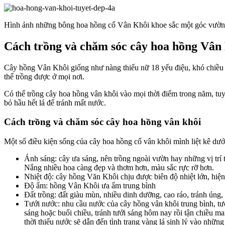
Hình ảnh những bông hoa hồng cổ Vân Khôi khoe sắc một góc vườn 
Cách trồng và chăm sóc cây hoa hồng Vân
Cây hồng Vân Khôi giống như nàng thiếu nữ 18 yểu điệu, khó chiều 
thể trồng được ở mọi nơi.
Có thể trồng cây hoa hồng vân khôi vào mọi thời điểm trong năm, tuy 
bỏ hầu hết lá để tránh mất nước.
Cách trồng và chăm sóc cây hoa hồng vân khôi
Một số điều kiện sống của cây hoa hồng cổ vân khôi mình liệt kê dướ
Ánh sáng: cây ưa sáng, nên trồng ngoài vườn hay những vị trí t
Nắng nhiều hoa càng đẹp và thơm hơn, màu sắc rực rỡ hơn.
Nhiệt độ: cây hồng Văn Khôi chịu được biên độ nhiệt lớn, hiện 
Độ ẩm: hồng Vân Khôi ưa ẩm trung bình
Đất trồng: đất giàu mùn, nhiều dinh dưỡng, cao ráo, tránh úng,
Tưới nước: nhu cầu nước của cây hồng vân khôi trung bình, tưới
sáng hoặc buổi chiều, tránh tưới sáng hôm nay rồi tận chiều m
thời thiếu nước sẽ dẫn đến tình trạng vàng lá sinh lý vào những