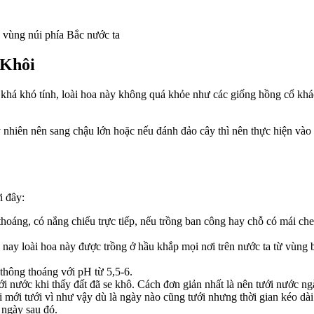
vùng núi phía Bắc nước ta
 Khôi
khá khó tính, loài hoa này không quá khỏe như các giống hồng cổ khác
nhiên nên sang chậu lớn hoặc nếu đánh đảo cây thì nên thực hiện vào m
i đây:
hoáng, có nắng chiếu trực tiếp, nếu trồng ban công hay chỗ có mái che 
nay loài hoa này được trồng ở hầu khắp mọi nơi trên nước ta từ vùng b
 thông thoáng với pH từ 5,5-6.
 nước khi thấy đất đã se khô. Cách đơn giản nhất là nên tưới nước ngày
ai mới tưới vì như vậy dù là ngày nào cũng tưới nhưng thời gian kéo d
 ngày sau đó.