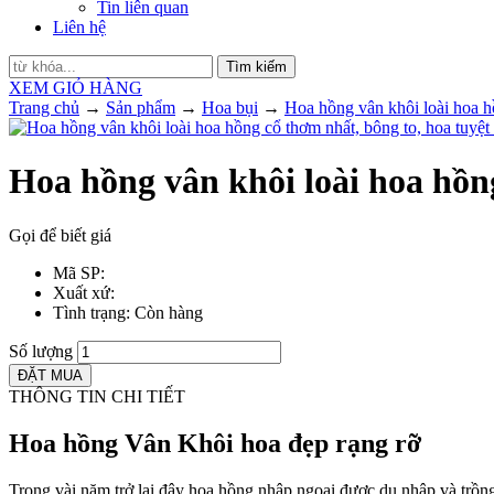
Tin liên quan
Liên hệ
Tìm kiếm
XEM GIỎ HÀNG
Trang chủ
→
Sản phẩm
→
Hoa bụi
→
Hoa hồng vân khôi loài hoa h
Hoa hồng vân khôi loài hoa hồng
Gọi để biết giá
Mã SP
:
Xuất xứ
:
Tình trạng
: Còn hàng
Số lượng
THÔNG TIN CHI TIẾT
Hoa hồng Vân Khôi hoa đẹp rạng rỡ
Trong vài năm trở lại đây hoa hồng nhập ngoại được du nhập và trồn