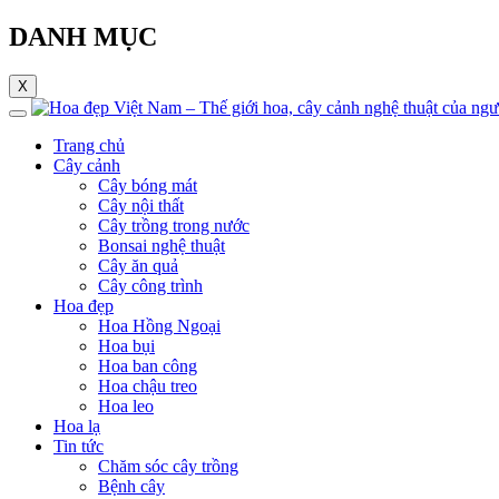
DANH MỤC
X
Trang chủ
Cây cảnh
Cây bóng mát
Cây nội thất
Cây trồng trong nước
Bonsai nghệ thuật
Cây ăn quả
Cây công trình
Hoa đẹp
Hoa Hồng Ngoại
Hoa bụi
Hoa ban công
Hoa chậu treo
Hoa leo
Hoa lạ
Tin tức
Chăm sóc cây trồng
Bệnh cây