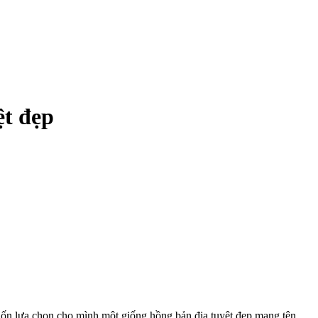
ệt đẹp
uốn lựa chọn cho mình một giống hồng bản địa tuyệt đẹp mang tên