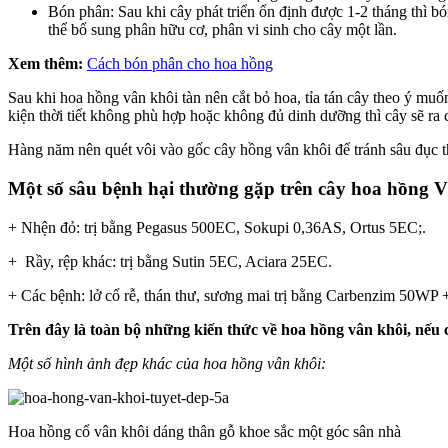
Bón phân: Sau khi cây phát triển ổn định được 1-2 tháng thì
thể bổ sung phân hữu cơ, phân vi sinh cho cây một lần.
Xem thêm:
Cách bón phân cho hoa hồng
Sau khi hoa hồng vân khôi tàn nên cắt bỏ hoa, tỉa tán cây theo ý muố
kiện thời tiết không phù hợp hoặc không đủ dinh dưỡng thì cây sẽ ra 
Hàng năm nên quét vôi vào gốc cây hồng vân khôi để tránh sâu đục th
Một số sâu bệnh hại thường gặp trên cây hoa hồng 
+ Nhện đỏ: trị bằng Pegasus 500EC, Sokupi 0,36AS, Ortus 5EC;.
+ Rầy, rệp khác: trị bằng Sutin 5EC, Aciara 25EC.
+ Các bệnh: lở cổ rễ, thán thư, sương mai trị bằng Carbenzim 50W
Trên đây là toàn bộ những kiến thức về hoa hồng vân khôi, nếu c
Một số hình ảnh đẹp khác của hoa hồng vân khôi:
Hoa hồng cổ vân khôi dáng thân gỗ khoe sắc một góc sân nhà