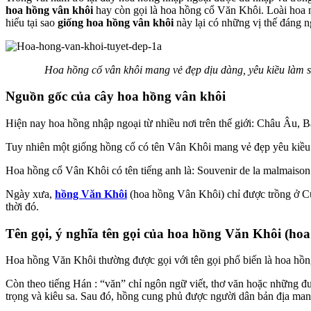
hoa hồng vân khôi
hay còn gọi là hoa hồng cổ Văn Khôi. Loài hoa n
hiểu tại sao
giống hoa hồng vân khôi
này lại có những vị thế đáng 
Hoa hồng cổ vân khôi mang vẻ đẹp dịu dàng, yêu kiều làm sa
Nguồn gốc của cây hoa hồng vân khôi
Hiện nay hoa hồng nhập ngoại từ nhiều nơi trên thế giới: Châu Âu,
Tuy nhiên một giống hồng cổ có tên Vân Khôi mang vẻ đẹp yêu kiều c
Hoa hồng cổ Vân Khôi có tên tiếng anh là: Souvenir de la malmaison 
Ngày xưa,
hồng Văn Khôi
(hoa hồng Vân Khôi) chỉ được trồng ở Cu
thời đó.
Tên gọi, ý nghĩa tên gọi của hoa hồng Văn Khôi (ho
Hoa hồng Văn Khôi thường được gọi với tên gọi phổ biến là hoa hồng
Còn theo tiếng Hán : “văn” chỉ ngôn ngữ viết, thơ văn hoặc những đườ
trọng và kiêu sa. Sau đó, hồng cung phủ được người dân bản địa mang