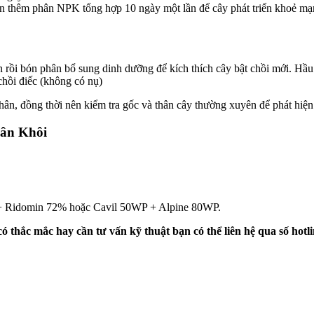
 bón thêm phân NPK tổng hợp 10 ngày một lần để cây phát triển khoẻ m
n rồi bón phân bổ sung dinh dưỡng để kích thích cây bật chồi mới. Hầu 
chồi điếc (không có nụ)
ân, đồng thời nên kiểm tra gốc và thân cây thường xuyên để phát hiện 
Vân Khôi
P + Ridomin 72% hoặc Cavil 50WP + Alpine 80WP.
ó thắc mắc hay cần tư vấn kỹ thuật bạn có thể liên hệ qua số hotl