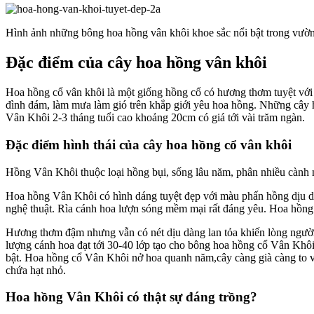
Hình ảnh những bông hoa hồng vân khôi khoe sắc nổi bật trong vườ
Đặc điểm của cây hoa hồng vân khôi
Hoa hồng cổ vân khôi là một giống hồng cổ có hương thơm tuyệt với 
đình đám, làm mưa làm gió trên khắp giới yêu hoa hồng. Những cây 
Vân Khôi 2-3 tháng tuổi cao khoảng 20cm có giá tới vài trăm ngàn.
Đặc điểm hình thái của cây hoa hồng cổ vân khôi
Hồng Vân Khôi thuộc loại hồng bụi, sống lâu năm, phân nhiều cành n
Hoa hồng Vân Khôi có hình dáng tuyệt đẹp với màu phấn hồng dịu dà
nghệ thuật. Rìa cánh hoa lượn sóng mềm mại rất đáng yêu. Hoa hồng 
Hương thơm đậm nhưng vẫn có nét dịu dàng lan tỏa khiến lòng ngườ
lượng cánh hoa đạt tới 30-40 lớp tạo cho bông hoa hồng cổ Vân Khôi
bật. Hoa hồng cổ Vân Khôi nở hoa quanh năm,cây càng già càng to và
chứa hạt nhỏ.
Hoa hồng Vân Khôi có thật sự đáng trồng?