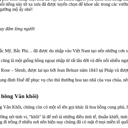
ổi tiếng này từ xa xưa đã được tuyển chọn để khoe sắc trong các vườ
ngưỡng mộ ấy nhé!
y đắm lòng người
 Bắc Mỹ, Bắc Phi… đã được du nhập vào Việt Nam tạo nên những cơn s
ũng là một giống hồng ngoại nhập từ rất lâu đời và đến nỗi nhiều ngư
Rose – Shrub, được lai tạo bởi Jean Beluze năm 1843 tại Pháp và được 
ng đình Huế để phục vụ cho thú thưởng hoa tao nhã của vua chúa, nê
a hồng Vân khôi)
 Vân Khôi, chúng còn có một số tên gọi khác là hoa hồng cung phủ, h
ng nét tinh vi, “khôi” là để mô tả những điều tinh tế, thuần khiết, ti
 đi trồng ở nhiều nơi nên hiện nay chúng đã có mặt ở mọi miền tổ quố