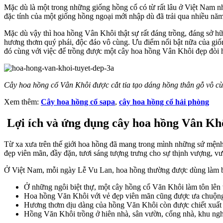
Mặc dù là một trong những giống hồng cổ có từ rất lâu ở Việt Nam 
đặc tính của một giống hồng ngoại mới nhập dù đã trải qua nhiều nă
Mặc dù vậy thì hoa hồng Vân Khôi thật sự rất đáng trồng, đáng sở hữu
hương thơm quý phái, độc đáo vô cùng. Ưu điểm nổi bật nữa của giốn
đó cùng với việc để trồng được một cây hoa hồng Vân Khôi đẹp đòi h
Cây hoa hồng cổ Vân Khôi được cắt tỉa tạo dáng hồng thân gỗ vô c
Xem thêm:
Cây hoa hồng cổ sapa
,
cây hoa hồng cổ hải phòng
Lợi ích và ứng dụng cây hoa hồng Vân Kh
Từ xa xưa trên thế giới hoa hồng đã mang trong mình những sứ mệnh ca
đẹp viên mãn, đầy đặn, tươi sáng tượng trưng cho sự thịnh vượng, vư
Ở Việt Nam, mỗi ngày Lễ Vu Lan, hoa hồng thường được dùng làm bi
Ở những ngôi biệt thự, một cây hồng cổ Văn Khôi làm tôn lên v
Hoa hồng Văn Khôi với vẻ đẹp viên mãn cũng được ưa chuộng là
Hương thơm dịu dàng của hồng Văn Khôi còn được chiết xuất n
Hồng Văn Khôi trồng ở hiên nhà, sân vườn, cổng nhà, khu ng