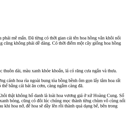
 phải mê mẩn. Đã từng có thời gian cái tên hoa hồng vân khôi nổi
ng cũng không phải dễ dàng. Có thời điểm một cây giống hoa hồng
c thuôn dài, màu xanh khỏe khoắn, lá có răng cưa ngắn và thưa.
ng cánh hoa rìa ngoài bung tỏa bồng bềnh ôm gọn lấy tâm hoa rất
 thể bằng cái bát ăn cơm, càng ngắm càng đã.
hôi thật không hổ danh là loài hoa vương giả ở xứ Hoàng Cung. Số
á xanh bóng, cũng có đôi lúc chúng mọc thành từng chùm vô cùng nổi
 khi hoa nở, đế hoa sẽ dầy lên rồi thành quả dạng bế, bên trong