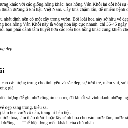
nhưng khác với các giống hồng khác, hoa hồng Vân Khôi lại đòi hỏi sự
m thuần dưỡng ở khí hậu Việt Nam. Cây khá chậm lớn, dễ nhiễm bệnh đe
 nhất định nên có một cây trong vườn. Bởi loài hoa này sở hữu vẻ đẹp 
g hoa hồng Vân Khôi này là vòng hoa lặp cực nhanh, chỉ 35-45 ngày mộ
ỏi bạn phải dành tâm huyết hơn các loài hoa hồng khác cũng khiến ch
ùng đẹp
ôi
o cả: tượng trưng cho tình yêu và sắc đẹp, sự tươi trẻ, niềm vui, sự 
ơng giả.
ểu tượng để ghi nhớ công ơn cha mẹ đã khuất và vinh danh những ng
ẻ đẹp sang trọng, kiêu sa.
m hoa cưới cô dâu, trang trí bàn tiệc.
ước hoa, làm thảo dược hoặc lấy cánh hoa cho vào nước tắm, nước xôn
hỉ dưỡng …. Thể hiện lòng mến khách của chủ nhân.