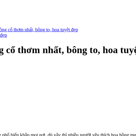
ồng cổ thơm nhất, bông to, hoa tuyệt đẹp
 cổ thơm nhất, bông to, hoa tuy
g phổ biến khắp mọi nơi, dù vậy thì nhiều người yêu thích hoa hồng m