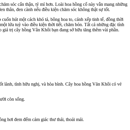
 chăm sóc cẩn thận, tỷ mỉ hơn. Loài hoa hồng cổ này vẫn mang những
n thân, đen cành nếu điều kiện chăm sóc không thật sự tốt.
cuốn hút một cách khó tả, bông hoa to, cánh xếp tinh tế, đồng thời
t lứa tuỳ vào điều kiện thời tiết, chăm bón. Tất cả những đặc tính
o giá trị cây hồng Vân Khôi bạn đang sở hữu tăng thêm vài phần.
tốt lành, tình hữu nghị, và hòa bình. Cây hoa hồng Văn Khôi có vẻ
ười còn sống.
g hơi đem đếm cảm giác thư thái, thoải mái.