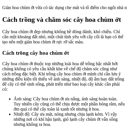
Giàn hoa chùm ớt vừa có tác dụng che mát và tô điểm cho ngôi nhà 
Cách trồng và chăm sóc cây hoa chùm ớt
Cây hoa chùm ớt đẹp nhưng không hề đỏng đảnh, khó chiều. Chỉ
cần một khoảng đất nhỏ, một chút tình yêu với cây cối là bạn có thể
tạo nên một giàn hoa chùm ớt rực rỡ sắc màu.
Cách trồng cây hoa chùm ớt
Cây hoa chùm ớt thuộc top những loài hoa dễ trồng bậc nhất bởi
chúng không có yêu cầu khắt khe về chế độ chăm sóc cũng như
cách trồng đặc biệt. Khi trồng cây hoa chùm ớt mình chỉ cần lưu ý
những điều kiện tối thiểu về ánh sáng, nhiệt độ, độ ẩm hay đất trồng
để cây có thể sinh sống, phát triển như bao loại cây khác cần phải
có:
Ánh sáng: Cây hoa chùm ớt ưa nắng, ánh sáng hoàn toàn.
Tuy nhiên cây cũng có thể chịu được một phần bóng râm, nếu
ớm quá có thể cây toàn lá xanh tốt nhưng ít hoa.
Nhiệt độ: Cây ưa mát, nóng nhưng chịu lạnh kém. Vì vậy
những nơi có khí hậu lạnh, gió lạnh cây chùm ớt vẫn sống
nhưng không ra hoa.