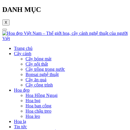
DANH MỤC
X
Trang chủ
Cây cảnh
Cây bóng mát
Cây nội thất
Cây trồng trong nước
Bonsai nghệ thuật
Cây ăn quả
Cây công trình
Hoa đẹp
Hoa Hồng Ngoại
Hoa bụi
Hoa ban công
Hoa chậu treo
Hoa leo
Hoa lạ
Tin tức