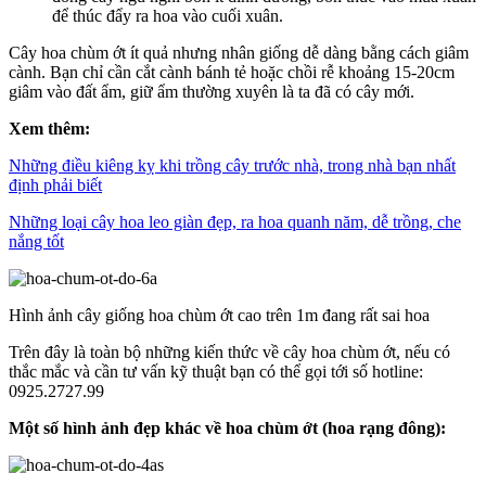
để thúc đẩy ra hoa vào cuối xuân.
Cây hoa chùm ớt ít quả nhưng nhân giống dễ dàng bằng cách giâm
cành. Bạn chỉ cần cắt cành bánh tẻ hoặc chồi rễ khoảng 15-20cm
giâm vào đất ẩm, giữ ẩm thường xuyên là ta đã có cây mới.
Xem thêm:
Những điều kiêng kỵ khi trồng cây trước nhà, trong nhà bạn nhất
định phải biết
Những loại cây hoa leo giàn đẹp, ra hoa quanh năm, dễ trồng, che
nắng tốt
Hình ảnh cây giống hoa chùm ớt cao trên 1m đang rất sai hoa
Trên đây là toàn bộ những kiến thức về cây hoa chùm ớt, nếu có
thắc mắc và cần tư vấn kỹ thuật bạn có thể gọi tới số hotline:
0925.2727.99
Một số hình ảnh đẹp khác về hoa chùm ớt (hoa rạng đông):