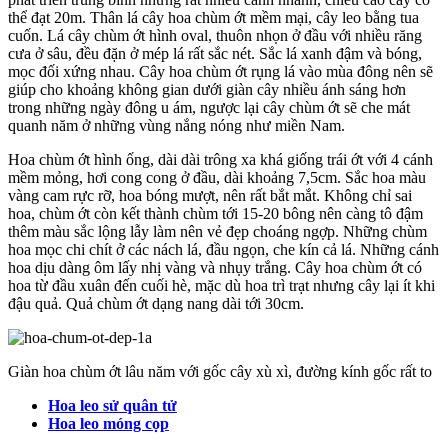
thể đạt 20m. Thân lá cây hoa chùm ớt mềm mại, cây leo bằng tua
cuốn. Lá cây chùm ớt hình oval, thuôn nhọn ở đầu với nhiều răng
cưa ở sâu, đều đặn ở mép lá rất sắc nét. Sắc lá xanh đậm và bóng,
mọc đối xứng nhau. Cây hoa chùm ớt rụng lá vào mùa đông nên sẽ
giúp cho khoảng không gian dưới giàn cây nhiều ánh sáng hơn
trong những ngày đông u ám, ngược lại cây chùm ớt sẽ che mát
quanh năm ở những vùng nắng nóng như miền Nam.
Hoa chùm ớt hình ống, dài dài trông xa khá giống trái ớt với 4 cánh
mềm mỏng, hơi cong cong ở đầu, dài khoảng 7,5cm. Sắc hoa màu
vàng cam rực rỡ, hoa bóng mượt, nên rất bắt mắt. Không chỉ sai
hoa, chùm ớt còn kết thành chùm tới 15-20 bông nên càng tô đậm
thêm màu sắc lộng lẫy làm nên vẻ đẹp choáng ngợp. Những chùm
hoa mọc chi chít ở các nách lá, đầu ngọn, che kín cả lá. Những cánh
hoa dịu dàng ôm lấy nhị vàng và nhụy trắng. Cây hoa chùm ớt có
hoa từ đầu xuân đến cuối hè, mặc dù hoa trì trạt nhưng cây lại ít khi
đậu quả. Quả chùm ớt dạng nang dài tới 30cm.
Giàn hoa chùm ớt lâu năm với gốc cây xù xì, đường kính gốc rất to
Hoa leo sử quân tử
Hoa leo móng cọp