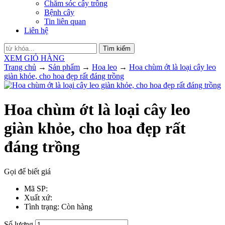
Chăm sóc cây trồng
Bệnh cây
Tin liên quan
Liên hệ
Tìm kiếm
XEM GIỎ HÀNG
Trang chủ
→
Sản phẩm
→
Hoa leo
→
Hoa chùm ớt là loại cây leo
giàn khỏe, cho hoa đẹp rất đáng trồng
Hoa chùm ớt là loại cây leo
giàn khỏe, cho hoa đẹp rất
đáng trồng
Gọi để biết giá
Mã SP
:
Xuất xứ
:
Tình trạng
: Còn hàng
Số lượng