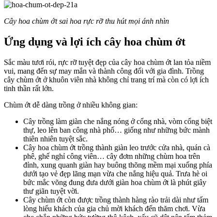
Cây hoa chùm ớt sai hoa rực rỡ thu hút mọi ánh nhìn
Ứng dụng và lợi ích cây hoa chùm ớt
Sắc màu tươi rói, rực rỡ tuyệt đẹp của cây hoa chùm ớt lan tỏa niềm
vui, mang đến sự may mắn và thành công đối với gia đình. Trồng
cây chùm ớt ở khuôn viên nhà không chỉ trang trí mà còn có lợi ích
tinh thần rất lớn.
Chùm ớt dễ dàng trồng ở nhiều không gian:
Cây trồng làm giàn che nắng nóng ở cổng nhà, vòm cổng biệt
thự, leo lên ban công nhà phố… giống như những bức mành
thiên nhiên tuyệt sắc.
Cây hoa chùm ớt trồng thành giàn leo trước cửa nhà, quán cà
phê, ghế nghỉ công viên… cây đơm những chùm hoa trên
đỉnh, xung quanh giàn hay buông thõng mềm mại xuống phía
dưới tạo vẻ đẹp lãng mạn vừa che nắng hiệu quả. Trưa hè oi
bức mắc võng đung đưa dưới giàn hoa chùm ớt là phút giây
thư giãn tuyệt vời.
Cây chùm ớt còn được trồng thành hàng rào trải dài như tấm
lòng hiếu khách của gia chủ mời khách đến thăm chơi. Vừa