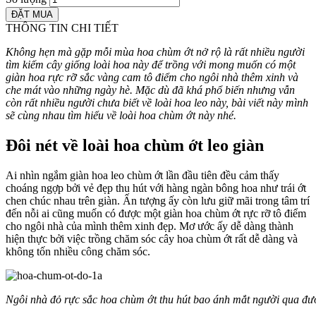
THÔNG TIN CHI TIẾT
Không hẹn mà gặp mỗi mùa hoa chùm ớt nở rộ là rất nhiều người
tìm kiếm cây giống loài hoa này để trồng với mong muốn có một
giàn hoa rực rỡ sắc vàng cam tô điểm cho ngôi nhà thêm xinh và
che mát vào những ngày hè. Mặc dù đã khá phổ biến nhưng vẫn
còn rất nhiều người chưa biết về loài hoa leo này, bài viết này mình
sẽ cùng nhau tìm hiểu về loài hoa chùm ớt này nhé.
Đôi nét về loài hoa chùm ớt leo giàn
Ai nhìn ngắm giàn hoa leo chùm ớt lần đầu tiên đều cảm thấy
choáng ngợp bởi vẻ đẹp thu hút với hàng ngàn bông hoa như trái ớt
chen chúc nhau trên giàn. Ấn tượng ấy còn lưu giữ mãi trong tâm trí
đến nỗi ai cũng muốn có được một giàn hoa chùm ớt rực rỡ tô điểm
cho ngôi nhà của mình thêm xinh đẹp. Mơ ước ấy dễ dàng thành
hiện thực bởi việc trồng chăm sóc cây hoa chùm ớt rất dễ dàng và
không tốn nhiều công chăm sóc.
Ngôi nhà đỏ rực sắc hoa chùm ớt thu hút bao ánh mắt người qua đ