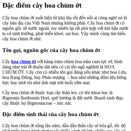
Đặc điểm cây hoa chùm ớt
Cây hoa chùm ớt xuất hiện từ khá lâu rồi đến nỗi ai cũng nghĩ nó là
cây bản địa của Việt Nam nhưng không phải. Cây hoa chùm ớt có
nguồn gốc từ nước ngoài, tuy nhiên lại rất phù hợp với khí hậu nước
ta và sinh trưởng, phát triển khoẻ, sai hoa. Vậy mình cùng tìm hiểu
cây hoa chùm ớt nhé.
Tên gọi, nguồn gốc của cây hoa chùm ớt
Cây
hoa chùm ớt
với hàng trăm chùm hoa màu cam rực rỡ, hình
dáng như trái ớt thuôn dài nên có cái tên ngộ nghĩnh là HOA
CHÙM ỚT. Cây còn có nhiều tên gọi đáng yêu khác như hoa Lửa,
hoa Rạng Đông, hay Pháo trượng – hoa như những đốm lửa hừng
hực hay tươi rói như ánh mặt trời buổi sớm mai.
Cây hoa chùm ớt thuộc loại cây thân leo, có tên khoa học là
Bignonia floribunda Hort, quê hương là đất nước Brazil xinh đẹp,
cây thuộc họ Bignoniaceae – núc nác.
Đặc điểm sinh thái của cây hoa chùm ớt
Cây hoa chùm ớt sống lâu năm, dần dần thân cây sẽ hóa gỗ, tốc độ
phát triển trung bình nhưng rất nhiều cành nhánh, chiều cao cây có