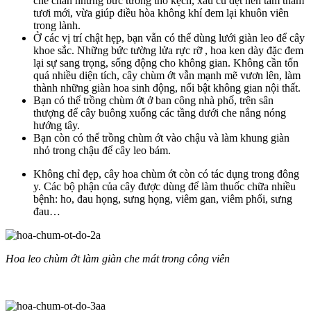
che chắn những bức tường thô kệch, xấu cũ dệt nên tấm thảm
tươi mới, vừa giúp điều hòa không khí đem lại khuôn viên
trong lành.
Ở các vị trí chật hẹp, bạn vẫn có thể dùng lưới giàn leo để cây
khoe sắc. Những bức tường lửa rực rỡ , hoa ken dày đặc đem
lại sự sang trọng, sống động cho không gian. Không cần tốn
quá nhiều diện tích, cây chùm ớt vẫn mạnh mẽ vươn lên, làm
thành những giàn hoa sinh động, nổi bật không gian nội thất.
Bạn có thể trồng chùm ớt ở ban công nhà phố, trên sân
thượng để cây buông xuống các tầng dưới che nắng nóng
hướng tây.
Bạn còn có thể trồng chùm ớt vào chậu và làm khung giàn
nhỏ trong chậu để cây leo bám.
Không chỉ đẹp, cây hoa chùm ớt còn có tác dụng trong đông
y. Các bộ phận của cây được dùng để làm thuốc chữa nhiều
bệnh: ho, đau họng, sưng họng, viêm gan, viêm phổi, sưng
đau…
Hoa leo chùm ớt làm giàn che mát trong công viên