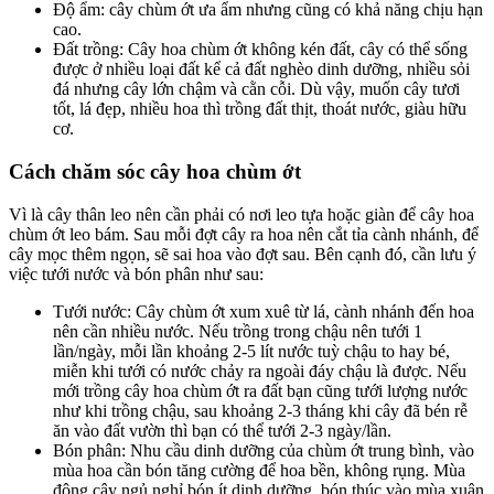
Độ ẩm: cây chùm ớt ưa ẩm nhưng cũng có khả năng chịu hạn
cao.
Đất trồng: Cây hoa chùm ớt không kén đất, cây có thể sống
được ở nhiều loại đất kể cả đất nghèo dinh dưỡng, nhiều sỏi
đá nhưng cây lớn chậm và cằn cỗi. Dù vậy, muốn cây tươi
tốt, lá đẹp, nhiều hoa thì trồng đất thịt, thoát nước, giàu hữu
cơ.
Cách chăm sóc cây hoa chùm ớt
Vì là cây thân leo nên cần phải có nơi leo tựa hoặc giàn để cây hoa
chùm ớt leo bám. Sau mỗi đợt cây ra hoa nên cắt tỉa cành nhánh, để
cây mọc thêm ngọn, sẽ sai hoa vào đợt sau. Bên cạnh đó, cần lưu ý
việc tưới nước và bón phân như sau:
Tưới nước: Cây chùm ớt xum xuê từ lá, cành nhánh đến hoa
nên cần nhiều nước. Nếu trồng trong chậu nên tưới 1
lần/ngày, mỗi lần khoảng 2-5 lít nước tuỳ chậu to hay bé,
miễn khi tưới có nước chảy ra ngoài đáy chậu là được. Nếu
mới trồng cây hoa chùm ớt ra đất bạn cũng tưới lượng nước
như khi trồng chậu, sau khoảng 2-3 tháng khi cây đã bén rễ
ăn vào đất vườn thì bạn có thể tưới 2-3 ngày/lần.
Bón phân: Nhu cầu dinh dưỡng của chùm ớt trung bình, vào
mùa hoa cần bón tăng cường để hoa bền, không rụng. Mùa
đông cây ngủ nghỉ bón ít dinh dưỡng, bón thúc vào mùa xuân